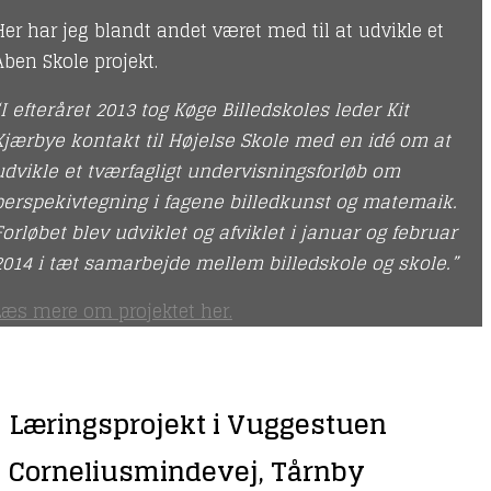
Her har jeg blandt andet været med til at udvikle et
Åben Skole projekt.
“I efteråret 2013 tog Køge Billedskoles leder Kit
Kjærbye kontakt til Højelse Skole med en idé om at
udvikle et tværfagligt undervisningsforløb om
perspekivtegning i fagene billedkunst og matemaik.
Forløbet blev udviklet og afviklet i januar og februar
2014 i tæt samarbejde mellem billedskole og skole.”
Læs mere om projektet her.
Læringsprojekt i
Vuggestuen
Corneliusmindevej, Tårnby