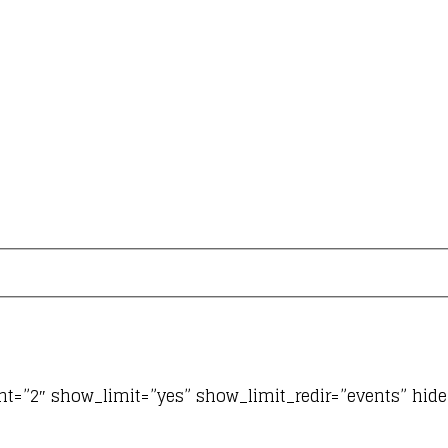
t=”2″ show_limit=”yes” show_limit_redir=”events” hid