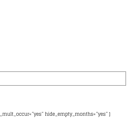
e_mult_occur=”yes” hide_empty_months=”yes” ]